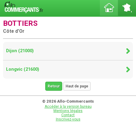
BOTTIERS
Côte d'Or
Dijon (21000)
Longvic (21600)
Retour
Haut de page
© 2026 Allo-Commercants
Accéder à la version bureau
Mentions légales
Contact
Inscrivez-vous