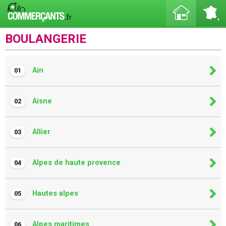
BOULANGERIE
Ain
01
Aisne
02
Allier
03
Alpes de haute provence
04
Hautes alpes
05
Alpes maritimes
06