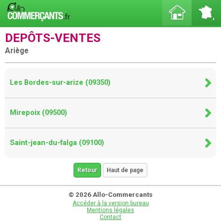
DEPÔTS-VENTES
Ariège
Les Bordes-sur-arize (09350)
Mirepoix (09500)
Saint-jean-du-falga (09100)
Retour
Haut de page
© 2026 Allo-Commercants
Accéder à la version bureau
Mentions légales
Contact