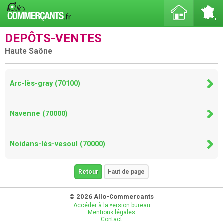
DEPÔTS-VENTES
Haute Saône
Arc-lès-gray (70100)
Navenne (70000)
Noidans-lès-vesoul (70000)
Retour
Haut de page
© 2026 Allo-Commercants
Accéder à la version bureau
Mentions légales
Contact