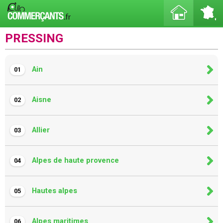
PRESSING
Ain
01
Aisne
02
Allier
03
Alpes de haute provence
04
Hautes alpes
05
Alpes maritimes
06